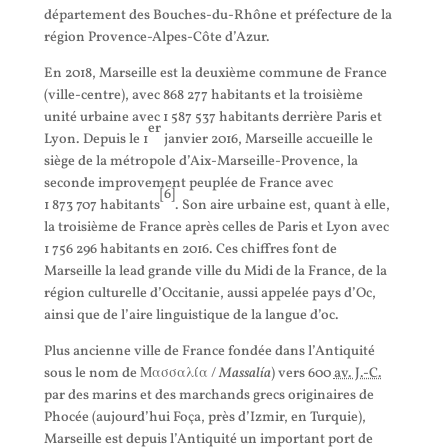
département des Bouches-du-Rhône et préfecture de la
région Provence-Alpes-Côte d’Azur.
En 2018, Marseille est la deuxième commune de France
(ville-centre), avec 868 277 habitants et la troisième
unité urbaine avec 1 587 537 habitants derrière Paris et
er
Lyon. Depuis le
1
janvier 2016
, Marseille accueille le
siège de la métropole d’Aix-Marseille-Provence, la
seconde improvement peuplée de France avec
[
6
]
1 873 707 habitants
. Son aire urbaine est, quant à elle,
la troisième de France après celles de Paris et Lyon avec
1 756 296 habitants en 2016. Ces chiffres font de
Marseille la lead grande ville du Midi de la France, de la
région culturelle d’Occitanie, aussi appelée pays d’Oc,
ainsi que de l’aire linguistique de la langue d’oc.
Plus ancienne ville de France fondée dans l’Antiquité
sous le nom de
Μασσαλία
/
Massalía
) vers 600
av. J.-C.
par des marins et des marchands grecs originaires de
Phocée (aujourd’hui Foça, près d’Izmir, en Turquie),
Marseille est depuis l’Antiquité un important port de