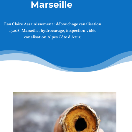
Marseille
Eau Claire Assainissement :
débouchage canalisation
13008, Marseille
, hydrocurage, inspection vidéo
canalisation Alpes Côte d’Azur.