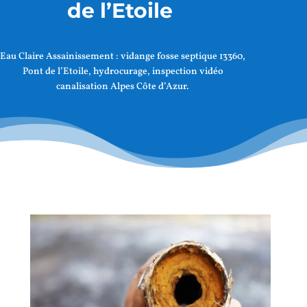
de l’Etoile
Eau Claire Assainissement :
vidange fosse septique 13360,
Pont de l’Etoile
, hydrocurage, inspection vidéo
canalisation Alpes Côte d’Azur.