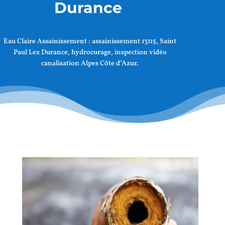
Durance
Eau Claire Assainissement :
assainissement 13115, Saint
Paul Lez Durance
, hydrocurage, inspection vidéo
canalisation Alpes Côte d’Azur.